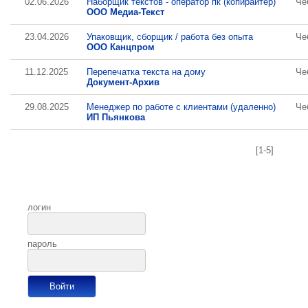
02.06.2026
Наборщик текстов - оператор пк (копирайтер)
Че
ООО Медиа-Текст
23.04.2026
Упаковщик, сборщик / работа без опыта
Че
ООО Канцпром
11.12.2025
Перепечатка текста на дому
Че
Документ-Архив
29.08.2025
Менеджер по работе с клиентами (удаленно)
Че
ИП Пьянкова
[1-5]
логин
пароль