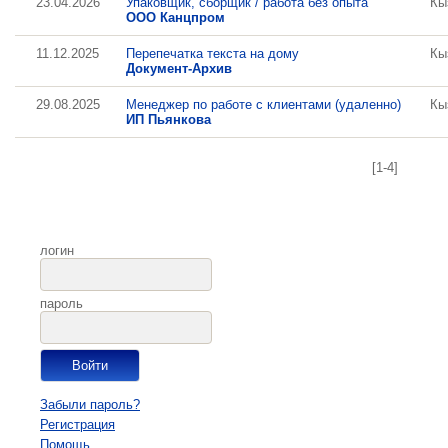
23.04.2026
Упаковщик, сборщик / работа без опыта
Кы
ООО Канцпром
11.12.2025
Перепечатка текста на дому
Кы
Документ-Архив
29.08.2025
Менеджер по работе с клиентами (удаленно)
Кы
ИП Пьянкова
[1-4]
логин
пароль
Забыли пароль?
Регистрация
Помощь