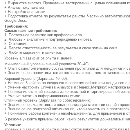
+ Выработка гипотез. Проведение тестирований с целью повышения к
+ Анализ покупателей
+ Настройка аналитики
+ Подготовка отчетов по результатам работы. Частично автоматизирова
Google.Docs.
Требования:
Самые важные требования:
1. Постоянное развитие как профессионала.
2. Любовь к аналитике и подтверждению гипотез.
3. Оптимизм.
4. Берёте ответственность за результаты и свою жизнь на себя.
5. Любите маркетинг и клиентов.
Уровень з/п зависит от опыта и знаний.
Минимальный уровень знаний (зарплата 30–40):
+ Опыт самостоятельного составления прототипов для лендингов и са
+ Знание основ аналитики: какие показатели есть, чем отличаются, ка
Хороший уровень (Зарплата 40–60):
+ Не менее 5 кейсов по созданию и развития сайтов или лендингов с 
+ Умение настроить Universal Analytics и Яндекс.Метрику: настройка 
+ Понимание отличий трафика из контекстной и таргетированной рекл
+ Умение писать в информационном стиле.
Отличный уровень (Зарплата по собеседованию):
+ Знание основ маркетинга и опыт реализации стратегии онлайн-прод
+ Знание основ поисковой оптимизации, чтобы учесть их в прототипах
+ Понимание работы контент- и email-маркетинга, для применения в с
В резюме укажите примеры работ: каких результатов добивались и ка
Условия:
Уровень з/п зависит от опыта и результатов работы. Пересмотр раз в 