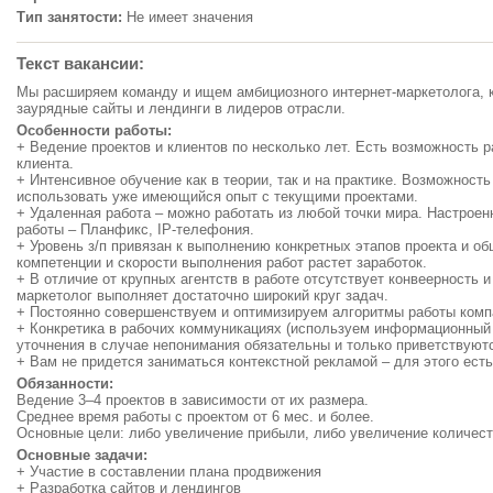
Тип занятости:
Не имеет значения
Текст вакансии:
Мы расширяем команду и ищем амбициозного интернет-маркетолога, 
заурядные сайты и лендинги в лидеров отрасли.
Особенности работы:
+ Ведение проектов и клиентов по несколько лет. Есть возможность р
клиента.
+ Интенсивное обучение как в теории, так и на практике. Возможность
использовать уже имеющийся опыт с текущими проектами.
+ Удаленная работа – можно работать из любой точки мира. Настрое
работы – Планфикс, IP-телефония.
+ Уровень з/п привязан к выполнению конкретных этапов проекта и о
компетенции и скорости выполнения работ растет заработок.
+ В отличие от крупных агентств в работе отсутствует конвеерность 
маркетолог выполняет достаточно широкий круг задач.
+ Постоянно совершенствуем и оптимизируем алгоритмы работы комп
+ Конкретика в рабочих коммуникациях (используем информационный с
уточнения в случае непонимания обязательны и только приветствуютс
+ Вам не придется заниматься контекстной рекламой – для этого ест
Обязанности:
Ведение 3–4 проектов в зависимости от их размера.
Среднее время работы с проектом от 6 мес. и более.
Основные цели: либо увеличение прибыли, либо увеличение количеств
Основные задачи:
+ Участие в составлении плана продвижения
+ Разработка сайтов и лендингов