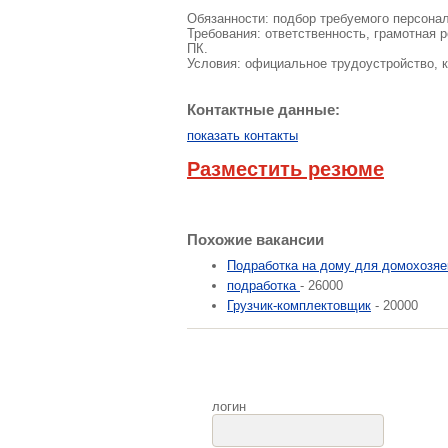
Обязанности: подбор требуемого персонал
Требования: ответственность, грамотная 
ПК.
Условия: официальное трудоустройство, к
Контактные данные:
показать контакты
Разместить резюме
Похожие вакансии
Подработка на дому для домохозяе
подработка
- 26000
Грузчик-комплектовщик
- 20000
логин