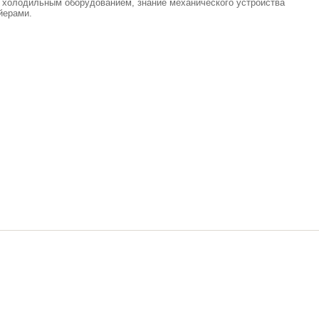
с холодильным оборудованием, знание механического устройства
йерами.