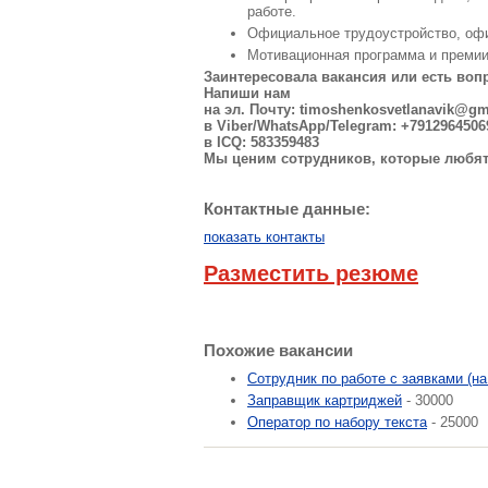
работе.
Официальное трудоустройство, офи
Мотивационная программа и премии
Заинтересовала вакансия или есть во
Напиши нам
на эл. Почту:
timoshenkosvetlanavik@gm
в Viber/WhatsApp/Telegram: +7912964506
в ICQ: 583359483
Мы ценим сотрудников, которые любят
Контактные данные:
показать контакты
Разместить резюме
Похожие вакансии
Сотрудник по работе с заявками (на
Заправщик картриджей
- 30000
Оператор по набору текста
- 25000