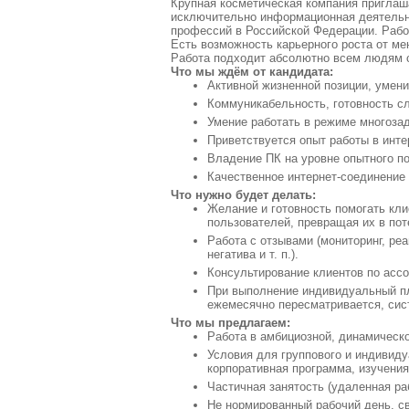
Крупная косметическая компания приглаш
исключительно информационная деятельн
профессий в Российской Федерации. Работ
Есть возможность карьерного роста от ме
Работа подходит абсолютно всем людям с
Что мы ждём от кандидата:
Активной жизненной позиции, умени
Коммуникабельность, готовность сл
Умение работать в режиме многозад
Приветствуется опыт работы в инте
Владение ПК на уровне опытного п
Качественное интернет-соединение
Что нужно будет делать:
Желание и готовность помогать кли
пользователей, превращая их в по
Работа с отзывами (мониторинг, ре
негатива и т. п.).
Консультирование клиентов по ассо
При выполнение индивидуальный п
ежемесячно пересматривается, сист
Что мы предлагаем:
Работа в амбициозной, динамическ
Условия для группового и индивиду
корпоративная программа, изучения
Частичная занятость (удаленная раб
Не нормированный рабочий день, с