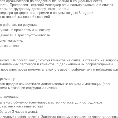
ает организаторов по продвижению бренда в социальных сетях
ость. Профессия - сетевой менеджер официально включена в список
аем по трудовому договору, стаж, налоги.
неджера до директора, премии и бонусы каждые 3 недели.
 активной жизненной позицией.
е работать на результат.
ушать и проявлять инициативу.
ачности. Стрессоустойчивость.
рнет магазине.
ользователя.
ентам. Не просто консультируя клиентов на сайте, а отвечать на вопрос
тенциальных партнеров и клиентов, с дальнейшим их сопровождением.
агирование, посев положительных отзывов, профилактика и нейтрализац
ртименту.
лан продаж начисляются дополнительные бонусы и мотивации (план
ема мотивации сотрудника гибкая).
ой компании.
ального обучения (семинары, мастер - классы для сотрудников,
, система наставничества).
ота от 3 часов в день).
вободный график работы. Зарплата напрямую зависит от часов уделенн