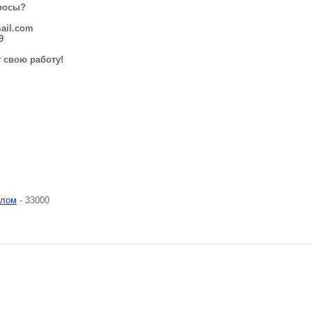
просы?
ail.com
9
 свою работу!
алом
- 33000