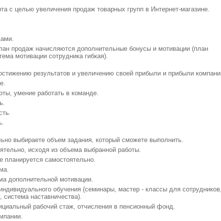
та с целью увеличения продаж товарных групп в Интернет-магазине.
жами.
лан продаж начисляются дополнительные бонусы и мотивации (план
ема мотивации сотрудника гибкая).
остижению результатов и увеличению своей прибыли и прибыли компани
е.
ты, умение работать в команде.
ь.
сть.
ь.
ьно выбираете объем задания, который сможете выполнить.
ятельно, исходя из объема выбранной работы.
е планируется самостоятельно.
ма.
ма дополнительной мотивации.
индивидуального обучения (семинары, мастер - классы для сотрудников
, система наставничества).
циальный рабочий стаж, отчисления в пенсионный фонд.
мпании.