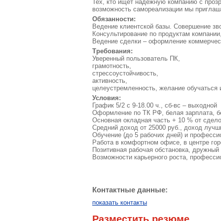
Тех, кто ищет надежную компанию с прозр
возможность самореализации мы приглаш
Обязанности:
Ведение клиентской базы. Совершение зво
Консультирование по продуктам компании,
Ведение сделки – оформление коммерческ
Требования:
Уверенный пользователь ПК,
грамотность,
стрессоустойчивость,
активность,
целеустремленность, желание обучаться 
Условия:
График 5/2 с 9-18.00 ч., сб-вс – выходной
Оформление по ТК РФ, белая зарплата, б
Основная окладная часть + 10 % от сдело
Средний доход от 25000 руб., доход лучши
Обучение (до 5 рабочих дней) и професси
Работа в комфортном офисе, в центре гор
Позитивная рабочая обстановка, дружный 
Возможности карьерного роста, професси
Контактные данные:
показать контакты
Разместить резюме