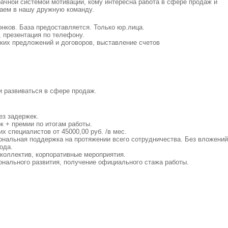
ачной системой мотивации, кому интересна работа в сфере продаж и
аем в нашу дружную команду.
нков. База предоставляется. Только юр.лица.
 презентация по телефону.
их предложений и договоров, выставление счетов
и развиваться в сфере продаж.
ез задержек.
к + премии по итогам работы.
х специалистов от 45000,00 руб. /в мес.
ональная поддержка на протяжении всего сотрудничества. Без вложений
ода.
коллектив, корпоративные мероприятия.
онального развития, получение официального стажа работы.