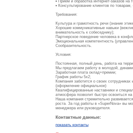
▪ Приём и обработка интернет-заказов на 
▪ Консультирование клиентов по товарам,
Требования:
Культура и грамотность речи (знание этик
Хорошие коммуникативные навыки (вежлив
внимательность к собеседнику);
Партнерское поведение человека в конфл
Эмоциональная компетентность (управлен
Сообразительность.
Условия:
Постоянная, полный день, работа на терр
Мы предлагаем работу в молодой, динами
Заработная плата оклад+премии;
График работы 5х2;
Компания заботится о своих сотрудниках 
(оформление официальное)
Квалифицированные наставники и специал
атмосфера позволит быстро освоиться на
Наша компания стремительно развивается,
роста. За год работы в «SuperNova» вы мо
менеджера или руководителя.
Контактные данные:
показать контакты