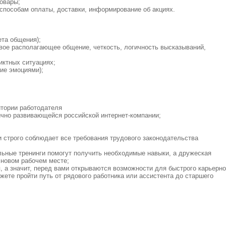
товары;
 способам оплаты, доставки, информирование об акциях.
ета общения);
ое располагающее общение, четкость, логичность высказываний,
иктных ситуациях;
ие эмоциями);
итории работодателя
чно развивающейся российской интернет-компании;
и строго соблюдает все требования трудового законодательства
ьные тренинги помогут получить необходимые навыки, а дружеская
 новом рабочем месте;
 а значит, перед вами открываются возможности для быстрого карьерно
жете пройти путь от рядового работника или ассистента до старшего