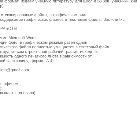
й формат, издаём учебную литературу для школ и ВУЗов (учебники, кни
р).
е отсканированные файлы, в графическом виде
ть содержимое графических файлов в текстовые файлы: doc или txt.
 РАБОТЫ
мме Microsoft Word
 один файл в графическом режиме равен одной
афического файла полностью умещается в текстовый файл.
тpyдник caм cтpoит cвoй paбoчий гpaфик, иcxoдя из
имость одного печатного листа,в зависимости от
ей за страницу, формат A-4).
tinfo@gmail.com
 c oфиcoм:
):
 выплaты гoнopapa).