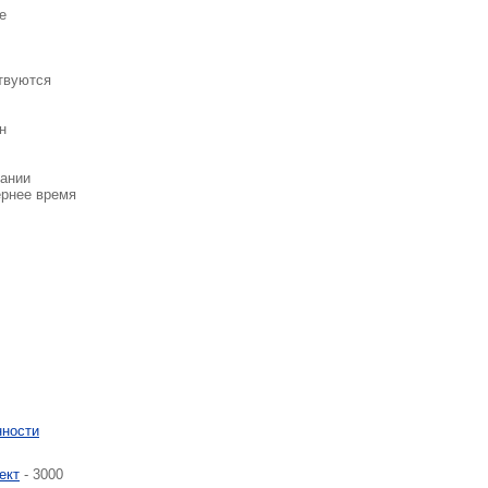
е
ствуются
н
пании
ернее время
нности
ект
- 3000