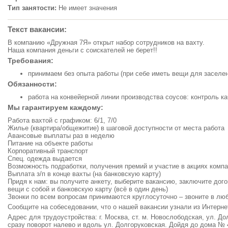
Тип занятости:
Не имеет значения
Текст вакансии:
В компанию «Дружная 7Я» открыт набор сотрудников на вахту.
Наша компания деньги с соискателей не берет!!
Требования:
принимаем без опыта работы (при себе иметь вещи для заселе
Обязанности:
работа на конвейерной линии производства соусов: контроль к
Мы гарантируем каждому:
Работа вахтой с графиком: 6/1, 7/0
Жилье (квартира/общежитие) в шаговой доступности от места работа
Авансовые выплаты раз в неделю
Питание на объекте работы
Корпоративный транспорт
Спец. одежда выдается
Возможность подработки, получения премий и участие в акциях комп
Выплата з/п в конце вахты (на банковскую карту)
Придя к нам: вы получите анкету, выберите вакансию, заключите дого
вещи с собой и банковскую карту (всё в один день)
Звонки по всем вопросам принимаются круглосуточно – звоните в лю
Сообщите на собеседовании, что о нашей вакансии узнали из Интерне
Адрес для трудоустройства: г. Москва, ст. м. Новослободская, ул. Дол
сразу поворот налево и вдоль ул. Долгоруковская. Дойдя до дома № 