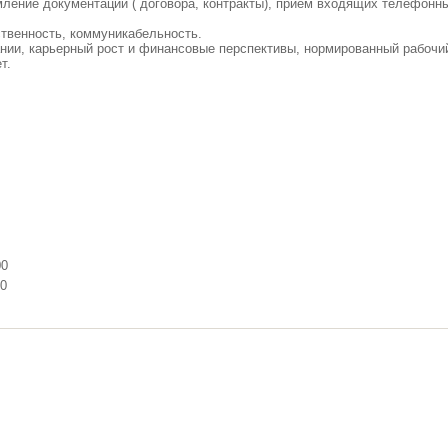
мление документации ( договора, контракты), прием входящих телефонн
ственность, коммуникабельность.
ании, карьерный рост и финансовые перспективы, нормированный рабочи
т.
00
00