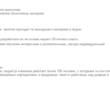
или выпускник.
проблем объясняешь материал.
: занятия проходят по выходным и вечерами в будни.
разработали их на основе нашего 20-летнего опыта.
аем обучение интересным и увлекательным, находя индивидуальный
и.
х людей (в компании работает более 700 человек, с которыми ты посто
абываемых корпоративах и праздниках, вместе работаешь над добрым и