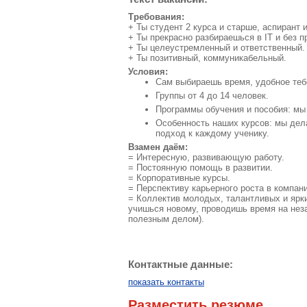
Требования:
+ Ты студент 2 курса и старше, аспирант 
+ Ты прекрасно разбираешься в IT и без 
+ Ты целеустремленный и ответственный.
+ Ты позитивный, коммуникабельный.
Условия:
Сам выбираешь время, удобное тебе
Группы от 4 до 14 человек.
Программы обучения и пособия: мы 
Особенность наших курсов: мы дел
подход к каждому ученику.
Взамен даём:
= Интересную, развивающую работу.
= Постоянную помощь в развитии.
= Корпоративные курсы.
= Перспективу карьерного роста в компани
= Коллектив молодых, талантливых и ярки
учишься новому, проводишь время на нез
полезным делом).
Контактные данные:
показать контакты
Разместить резюме