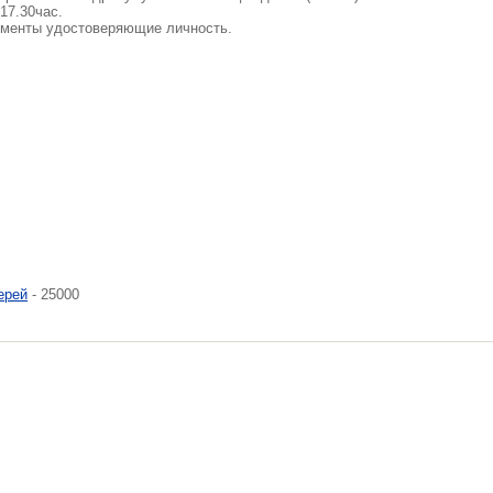
17.30час.
менты удостоверяющие личность.
ерей
- 25000