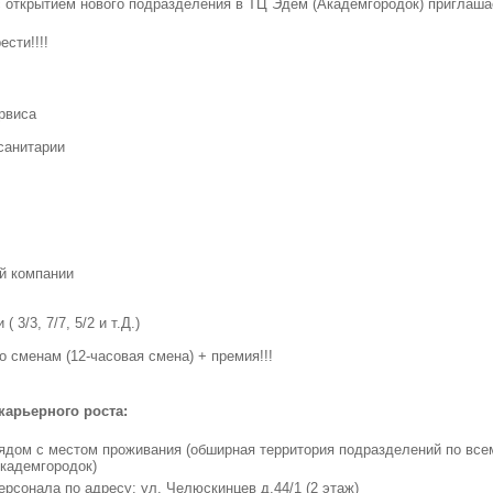
с открытием нового подразделения в ТЦ Эдем (Академгородок) приглаша
сти!!!!
рвиса
санитарии
й компании
3/3, 7/7, 5/2 и т.Д.)
о сменам (12-часовая смена) + премия!!!
арьерного роста:
ядом с местом проживания (обширная территория подразделений по все
Академгородок)
рсонала по адресу: ул. Челюскинцев д.44/1 (2 этаж)