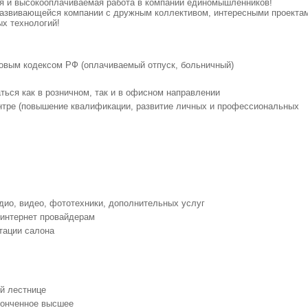
я и высокооплачиваемая работа в компании единомышленников!
развивающейся компании с дружным коллективом, интересными проекта
х технологий!
овым кодексом РФ (оплачиваемый отпуск, больничный)
ться как в розничном, так и в офисном направлении
нтре (повышение квалификации, развитие личных и профессиональных
ио, видео, фототехники, дополнительных услуг
 интернет провайдерам
тации салона
ой лестнице
конченное высшее