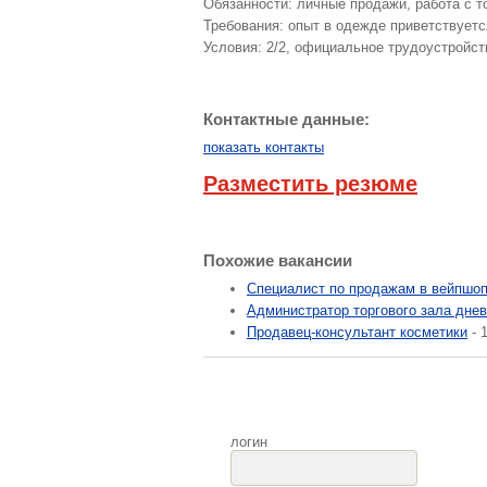
Обязанности: личные продажи, работа с т
Требования: опыт в одежде приветствуетс
Условия: 2/2, официальное трудоустройств
Контактные данные:
показать контакты
Разместить резюме
Похожие вакансии
Специалист по продажам в вейпшо
Администратор торгового зала дне
Продавец-консультант косметики
- 
логин