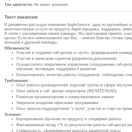
Тип занятости:
Не имеет значения
Текст вакансии:
В динамично растущую компанию AppleService, одну из крупнейших 
многочисленные услуги по продукту Apple (продажа, поддержка, ремо
В связи с расширением нашей команды, Мы приглашаем принять участ
центр» Если все нижесказанное про Вас, - именно Вам мы готовы пр
большой и дружной команды.
Обязанности:
Участие в создании call-центра «с нуля»: формирование коман
Участие в написании скриптов (разработка,дополнение)
Осуществлять оперативное управление сотрудниками call-центра
обучение, мотивация, поддержка и развитие
Контролировать качество работы сотрудников: соблюдение стан
Требования:
Опыт работы руководителем отделом/ группы в сфере обслужи
Опыт работе в call- центре оператором (ЖЕЛАТЕЛЬНО)
Развитые организаторские и коммуникативные навыки
Уверенное владение офисными программами
Опыт запуска подразделения "с нуля", участия в старт-ап про
Условия:
Корпоративное обучение по продукту и специфике работы.
Фиксированный оклад +% по результатам работы call-центра (к
Стабильность, своевременная выплата заработной платы;