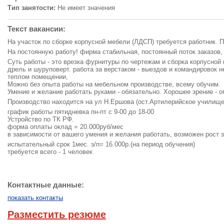
Тип занятости:
Не имеет значения
Текст вакансии:
На участок по сборке корпусной мебели (ЛДСП) требуется работник. П
На постоянную работу! фирма стабильная, постоянный поток заказов,
Суть работы - это врезка фурнитуры по чертежам и сборка корпусно
дрель и шуруповерт. работа за верстаком - выездов и командировок н
теплом помещении,
Можно без опыта работы на мебельном производстве, всему обучим.
Умение и желание работать руками - обязательно. Хорошее зрение - о
Производство находится на ул Н.Ершова (ост.Артилерийское училище)
график работы пятидневка пн-пт с 9-00 до 18-00
Устройство по ТК РФ.
форма оплаты оклад = 20.000руб/мес
в зависимости от вашего умения и желания работать, возможен рост 
испытательный срок 1мес. з/п= 16.000р.(на период обучения)
требуется всего - 1 человек
Контактные данные:
показать контакты
Разместить резюме