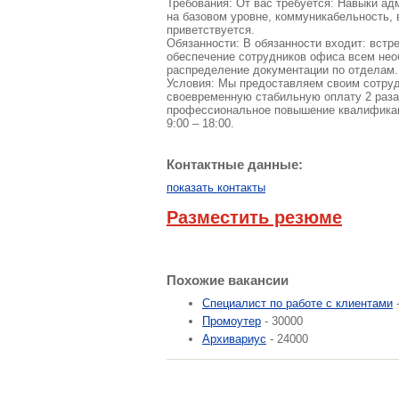
Требования: От вас требуется: Навыки ад
на базовом уровне, коммуникабельность, 
приветствуется.
Обязанности: В обязанности входит: встр
обеспечение сотрудников офиса всем нео
распределение документации по отделам.
Условия: Мы предоставляем своим сотру
своевременную стабильную оплату 2 раза
профессиональное повышение квалификаци
9:00 – 18:00.
Контактные данные:
показать контакты
Разместить резюме
Похожие вакансии
Специалист по работе с клиентами
-
Промоутер
- 30000
Архивариус
- 24000