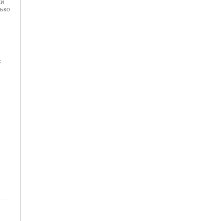
ки
ько
с