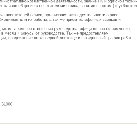
министративно-хозяйственной деятельности, знание ПК и офисной техни
вежливое общение с посетителями офиса, занятие спортом ( футбол)тол
еча посетителей офиса, организация жизнедеятельности офиса,
бходимым для их работы, а так же прием телефонных звонков и
дникам: лояльное отношение руководства ,официальное оформление,
 в месяц + бонусы от руководства. Так же предоставляем
и, продвижение по карьерной лестнице и пятидневный график работы 
 31000