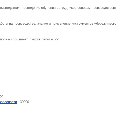
оизводства», проведение обучения сотрудников основам производствен
аботы на производстве, знание и применение инструментов «бережливог
олный соц.пакет, график работы 5/2
00
зопасности
- 30000