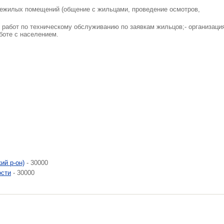
ежилых помещений (общение с жильцами, проведение осмотров,
 работ по техническому обслуживанию по заявкам жильцов;- организаци
боте с населением.
ий р-он)
- 30000
ости
- 30000