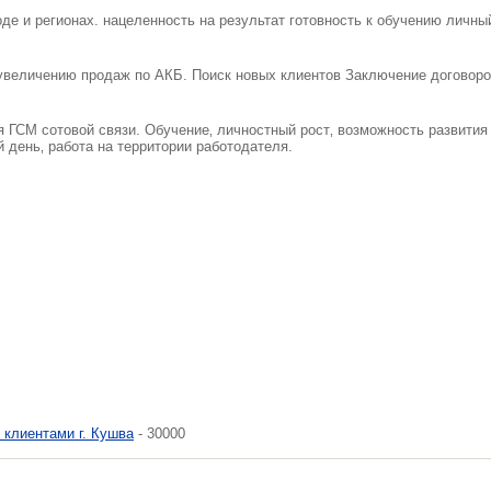
де и регионах. нацеленность на результат готовность к обучению личны
увеличению продаж по АКБ. Поиск новых клиентов Заключение договоро
 ГСМ сотовой связи. Обучение‚ личностный рост‚ возможность развития
 день‚ работа на территории работодателя.
 клиентами г. Кушва
- 30000