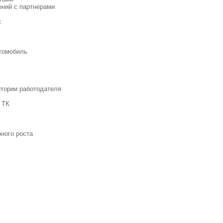
ений с партнерами
ж
втомобиль
итории работодателя
 ТК
ного роста