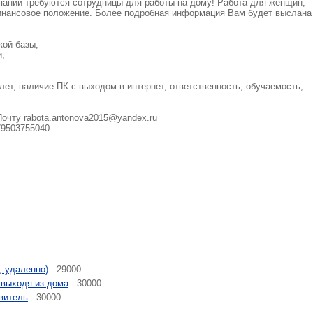
пании требуются сотрудницы для работы на дому! Работа для женщин,
нансовое положение. Более подробная информация Вам будет выслана
кой базы,
и,
лет, наличие ПК с выходом в интернет, ответственность, обучаемость,
Почту
rabota.antonova2015@yandex.ru
79503755040.
, удаленно)
- 29000
е выходя из дома
- 30000
витель
- 30000